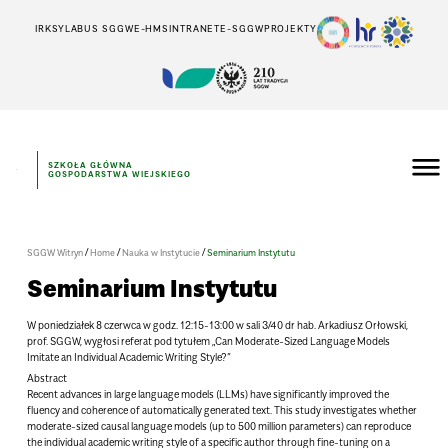
IRK
SYLABUS SGGW
E-HMS
INTRANET
E-SGGW
PROJEKTY
SZKOŁA GŁÓWNA
GOSPODARSTWA WIEJSKIEGO
/
/
/
SGGW Witryn
Home
Nauka w Instytucie
Seminarium Instytutu
Seminarium Instytutu
W poniedziałek 8 czerwca w godz. 12:15-13:00 w sali 3/40 dr hab. Arkadiusz Orłowski,
prof. SGGW, wygłosi referat pod tytułem „Can Moderate-Sized Language Models
Imitate an Individual Academic Writing Style?”
Abstract
Recent advances in large language models (LLMs) have significantly improved the
fluency and coherence of automatically generated text. This study investigates whether
moderate-sized causal language models (up to 500 million parameters) can reproduce
the individual academic writing style of a specific author through fine-tuning on a