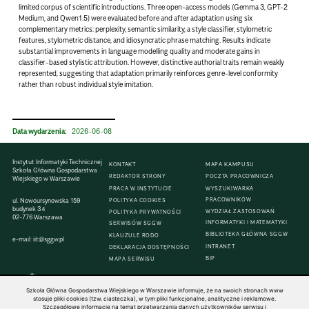
limited corpus of scientific introductions. Three open-access models (Gemma 3, GPT-2
Medium, and Qwen1.5) were evaluated before and after adaptation using six
complementary metrics: perplexity, semantic similarity, a style classifier, stylometric
features, stylometric distance, and idiosyncratic phrase matching. Results indicate
substantial improvements in language modelling quality and moderate gains in
classifier-based stylistic attribution. However, distinctive authorial traits remain weakly
represented, suggesting that adaptation primarily reinforces genre-level conformity
rather than robust individual style imitation.
Data wydarzenia:
2026-06-08
Instytut Informatyki Technicznej
KONTAKT
MAPA KAMPUSU
Szkoła Główna Gospodarstwa
REDAKTOR STRONY
POCZTA PRACOWNICZA
Wiejskiego w Warszawie
PRACA W INSTYTUCIE
WYSZUKIWARKA
PRACOWNIKÓW
ul. Nowoursynowska 159
POLITYKA COOKIES
budynek 34
WYDZIAŁ ZASTOSOWAŃ
POLITYKA PRYWATNOŚCI
02-776 Warszawa
INFORMATYKI I MATEMATYKI
SERWISÓW SGGW
BIBLIOTEKA GŁÓWNA SGGW
KLAUZULE RODO
e-mail:
iit@sggw.pl
INTRANET
DEKLARACJA DOSTĘPNOŚCI
BIP
MAPA SERWISU
Szkoła Główna Gospodarstwa Wiejskiego w Warszawie informuje, że na swoich stronach www
stosuje pliki cookies (tzw. ciasteczka), w tym pliki funkcjonalne, analityczne i reklamowe.
Szczegółowe informacje na temat przetwarzania danych użytkowników serwisu i