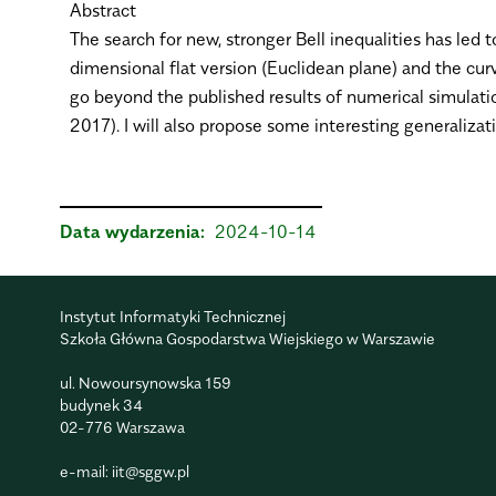
Abstract
The search for new, stronger Bell inequalities has led 
dimensional flat version (Euclidean plane) and the curv
go beyond the published results of numerical simulat
2017). I will also propose some interesting generalizat
Data wydarzenia:
2024-10-14
Instytut Informatyki Technicznej
Szkoła Główna Gospodarstwa Wiejskiego w Warszawie
ul. Nowoursynowska 159
budynek 34
02-776 Warszawa
e-mail:
iit@sggw.pl