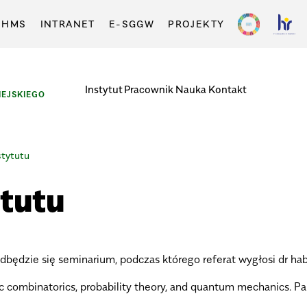
-HMS
INTRANET
E-SGGW
PROJEKTY
Instytut
Pracownik
Nauka
Kontakt
EJSKIEGO
stytutu
tutu
będzie się seminarium, podczas którego referat wygłosi dr hab.
c combinatorics, probability theory, and quantum mechanics. Par