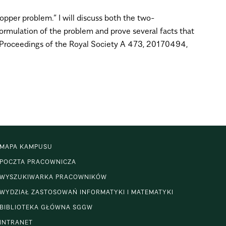
opper problem.” I will discuss both the two-
 formulation of the problem and prove several facts that
, Proceedings of the Royal Society A 473, 20170494,
MAPA KAMPUSU
POCZTA PRACOWNICZA
WYSZUKIWARKA PRACOWNIKÓW
WYDZIAŁ ZASTOSOWAŃ INFORMATYKI I MATEMATYKI
BIBLIOTEKA GŁÓWNA SGGW
INTRANET