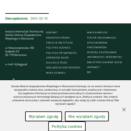
Data wydarzenia:
2024-02-19
Instytut Informatyki Technicznej
KONTAKT
MAPA KAMPUSU
Szkoła Główna Gospodarstwa
REDAKTOR STRONY
POCZTA PRACOWNICZA
Wiejskiego w Warszawie
PRACA W INSTYTUCIE
WYSZUKIWARKA
PRACOWNIKÓW
ul. Nowoursynowska 159
POLITYKA COOKIES
budynek 34
WYDZIAŁ ZASTOSOWAŃ
POLITYKA PRYWATNOŚCI
02-776 Warszawa
INFORMATYKI I MATEMATYKI
SERWISÓW SGGW
BIBLIOTEKA GŁÓWNA SGGW
KLAUZULE RODO
e-mail:
iit@sggw.pl
INTRANET
DEKLARACJA DOSTĘPNOŚCI
BIP
MAPA SERWISU
Szkoła Główna Gospodarstwa Wiejskiego w Warszawie informuje, że na swoich stronach www
stosuje pliki cookies (tzw. ciasteczka), w tym pliki funkcjonalne, analityczne i reklamowe.
Szczegółowe informacje na temat przetwarzania danych użytkowników serwisu i
© 1816–2026 SGGW — ALL RIGHTS RESERVED
wykorzystywanych technologii śledzących dostępne są w „Polityce cookies”. Aby zmienić
ustawienia skorzystaj z ustawień swojej przeglądarki, aby wyłączyć pliki cookies kliknij \"Nie
wyrażam zgody\".
Wyrażam zgodę
Nie wyrażam zgody
Polityka cookies