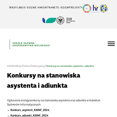
IRK
SYLABUS SGGW
E-HMS
INTRANET
E-SGGW
PROJEKTY
SZKOŁA GŁÓWNA
GOSPODARSTWA WIEJSKIEGO
/
/
/
SGGW Witryn
Home
Oferty pracy
Konkursy na stanowiska asystenta i adiunkta
Konkursy na stanowiska
asystenta i adiunkta
Ogłoszone zostają konkursy na stanowiska asystenta oraz adiunkta w Katedrze
Systemów Informatycznych:
Konkurs_asystent_KSINF_2024
,
Konkurs_adiunkt_KSINF_2024
.