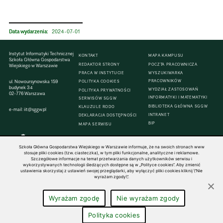
Data wydarzenia:
2024-07-01
Instytut Informatyki Technicznej
KONTAKT
MAPA KAMPUSU
Szkoła Główna Gospodarstwa
REDAKTOR STRONY
POCZTA PRACOWNICZA
Wiejskiego w Warszawie
PRACA W INSTYTUCIE
WYSZUKIWARKA
PRACOWNIKÓW
ul. Nowoursynowska 159
POLITYKA COOKIES
budynek 34
WYDZIAŁ ZASTOSOWAŃ
POLITYKA PRYWATNOŚCI
02-776 Warszawa
INFORMATYKI I MATEMATYKI
SERWISÓW SGGW
BIBLIOTEKA GŁÓWNA SGGW
KLAUZULE RODO
e-mail:
iit@sggw.pl
INTRANET
DEKLARACJA DOSTĘPNOŚCI
BIP
MAPA SERWISU
Szkoła Główna Gospodarstwa Wiejskiego w Warszawie informuje, że na swoich stronach www
stosuje pliki cookies (tzw. ciasteczka), w tym pliki funkcjonalne, analityczne i reklamowe.
Szczegółowe informacje na temat przetwarzania danych użytkowników serwisu i
© 1816–2026 SGGW — ALL RIGHTS RESERVED
wykorzystywanych technologii śledzących dostępne są w „Polityce cookies”. Aby zmienić
ustawienia skorzystaj z ustawień swojej przeglądarki, aby wyłączyć pliki cookies kliknij \"Nie
wyrażam zgody\".
Wyrażam zgodę
Nie wyrażam zgody
Polityka cookies