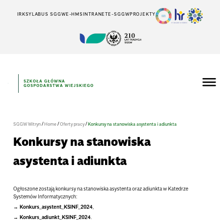
IRK
SYLABUS SGGW
E-HMS
INTRANET
E-SGGW
PROJEKTY
SZKOŁA GŁÓWNA
GOSPODARSTWA WIEJSKIEGO
/
/
/
SGGW Witryn
Home
Oferty pracy
Konkursy na stanowiska asystenta i adiunkta
Konkursy na stanowiska
asystenta i adiunkta
Ogłoszone zostają konkursy na stanowiska asystenta oraz adiunkta w Katedrze
Systemów Informatycznych:
Konkurs_asystent_KSINF_2024
,
Konkurs_adiunkt_KSINF_2024
.