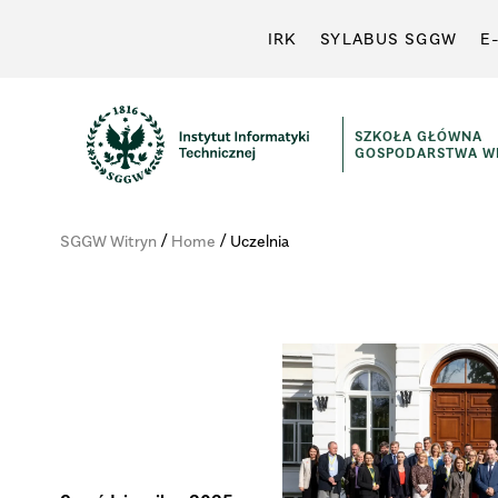
IRK
SYLABUS SGGW
E
SZKOŁA GŁÓWNA
GOSPODARSTWA WI
Instytut
Informatyki
/
/
SGGW Witryn
Home
Uczelnia
Technicznej