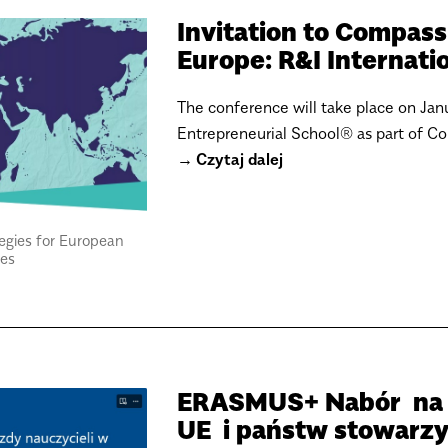
Invitation to Compas
Europe: R&I Internatio
The conference will take place on Jan
Entrepreneurial School® as part of Co
Czytaj dalej
tegies for European
ies
ERASMUS+ Nabór na w
UE i państw stowarz